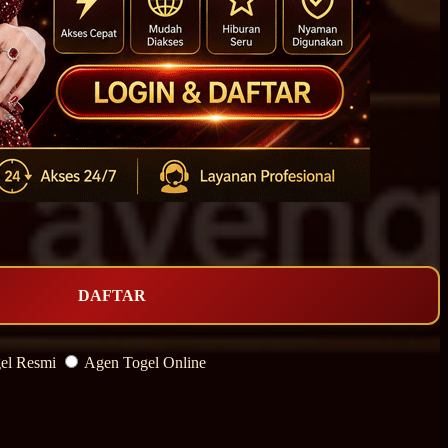
DAFTAR
el Resmi
Agen Togel Online