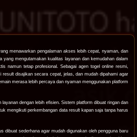
i yang menawarkan pengalaman akses lebih cepat, nyaman, dan
una yang mengutamakan kualitas layanan dan kemudahan dalam
tis namun tetap profesional. Sebagai agen togel online resmi,
result disajikan secara cepat, jelas, dan mudah dipahami agar
pemain merasa lebih percaya dan nyaman menggunakan platform
anan dengan lebih efisien. Sistem platform dibuat ringan dan
tuk mengikuti perkembangan data result kapan saja tanpa harus
us dibuat sederhana agar mudah digunakan oleh pengguna baru