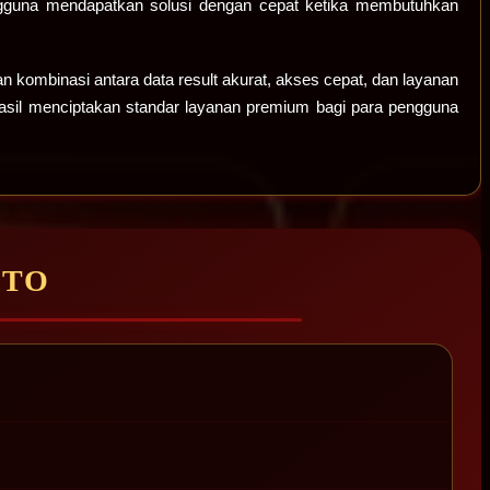
ngguna mendapatkan solusi dengan cepat ketika membutuhkan
n kombinasi antara data result akurat, akses cepat, dan layanan
sil menciptakan standar layanan premium bagi para pengguna
OTO