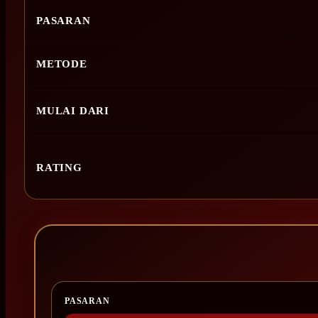
PASARAN
METODE
MULAI DARI
RATING
PASARAN