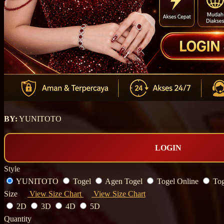
BY:
YUNITOTO
LOGIN
Style
YUNITOTO
Togel
Agen Togel
Togel Online
Tog
Size
View Size Chart
View Size Chart
2D
3D
4D
5D
Quantity