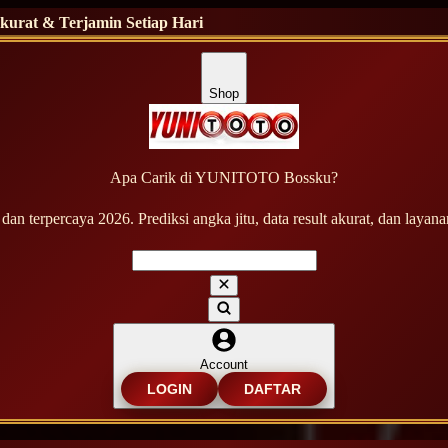
kurat & Terjamin Setiap Hari
Shop
Apa Carik di YUNITOTO Bossku?
an terpercaya 2026. Prediksi angka jitu, data result akurat, dan laya
Account
LOGIN
DAFTAR