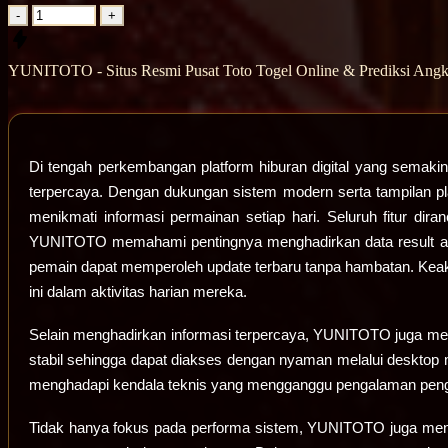
-
+
YUNITOTO - Situs Resmi Pusat Toto Togel Online & Prediksi Angka
Di tengah perkembangan platform hiburan digital yang semak
terpercaya. Dengan dukungan sistem modern serta tampilan 
menikmati informasi permainan setiap hari. Seluruh fitur dir
YUNITOTO memahami pentingnya menghadirkan data result akurat
pemain dapat memperoleh update terbaru tanpa hambatan. Kea
ini dalam aktivitas harian mereka.
Selain menghadirkan informasi terpercaya, YUNITOTO juga men
stabil sehingga dapat diakses dengan nyaman melalui desktop 
menghadapi kendala teknis yang mengganggu pengalaman pen
Tidak hanya fokus pada performa sistem, YUNITOTO juga meng